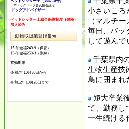
千葉県千
ペットシッター士（第3710号）
日本ドッグパーク普及協会認定
小さいころ
ドッグアドバイザー
（マルチー
ペットシッター士総合保障制度（保険）
加入済み
毎日、バッ
動物取扱業登録番号
して遊んで
15-印健福249-9（保管）
15-印健福250-3（訓練）
千葉県内の
有効期限
生物生産技
令和7年10月30日から
鳥に囲まれ
令和12年10月28日まで
短大卒業
て、勤務し
一生続ける