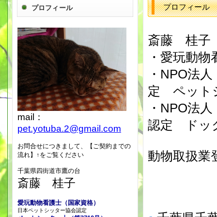
プロフィール
プロフィール
斎藤 桂子
・愛玩動物
・NPO法
定 ペットシ
・NPO法
mail：
認定 ドッ
pet.yotuba.2@gmail.com
お問合せにつきまして、【ご契約までの
動物取扱業登
流れ】↑をご覧ください
15‐
千葉県四街道市鷹の台
斎藤 桂子
愛玩動物看護士（国家資格）
日本ペットシッター協会認定