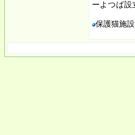
ーよつば設
保護猫施