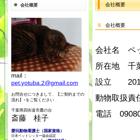
会社概要
会社概要
会社概要
会社名 ペ
所在地 千葉
mail：
設立 201
pet.yotuba.2@gmail.com
お問合せにつきまして、【ご契約までの
動物取扱責
流れ】↑をご覧ください
千葉県四街道市鷹の台
電話 09080
斎藤 桂子
愛玩動物看護士（国家資格）
日本ペットシッター協会認定