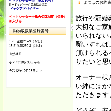
ペットシッター士（第3710号）
よつばのお約
日本ドッグパーク普及協会認定
ドッグアドバイザー
旅行や冠婚
ペットシッター士総合保障制度（保険）
加入済み
大切なご家
動物取扱業登録番号
いられない
15-印健福249-9（保管）
願いすれば
15-印健福250-3（訓練）
預けられる
有効期限
りたいと思
令和7年10月30日から
令和12年10月28日まで
オーナー様
い絆にはか
ただきます
どうぞ、安