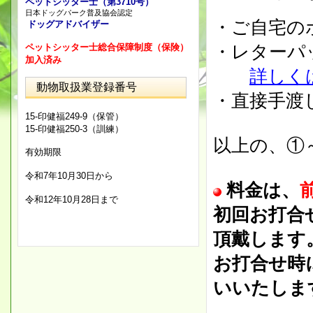
ペットシッター士（第3710号）
日本ドッグパーク普及協会認定
・ご自宅の
ドッグアドバイザー
ペットシッター士総合保障制度（保険）
・レターパ
加入済み
詳しく
動物取扱業登録番号
・直接手渡
15-印健福249-9（保管）
15-印健福250-3（訓練）
以上の、①
有効期限
令和7年10月30日から
料金は
、
令和12年10月28日まで
初回お打合
頂戴します
お打合せ時
いいたしま