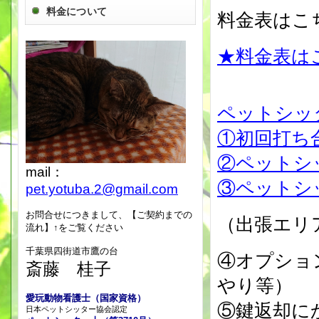
料金について
料金表はこ
★料金表は
ペットシッ
①初回打ち
②ペットシ
mail：
③ペット
pet.yotuba.2@gmail.com
お問合せにつきまして、【ご契約までの
（出張エリア
流れ】↑をご覧ください
千葉県四街道市鷹の台
④オプショ
斎藤 桂子
やり等）
愛玩動物看護士（国家資格）
⑤鍵返却
日本ペットシッター協会認定